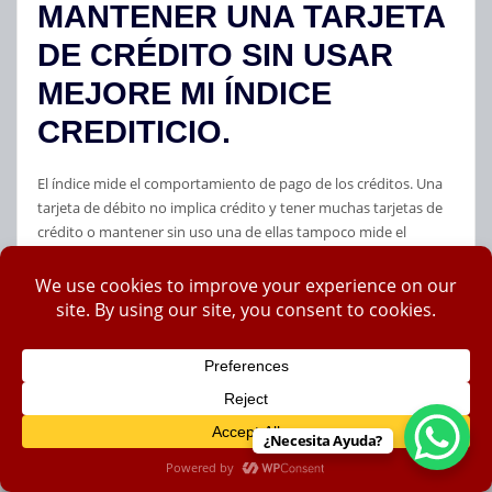
MANTENER UNA TARJETA
DE CRÉDITO SIN USAR
MEJORE MI ÍNDICE
CREDITICIO.
El índice mide el comportamiento de pago de los créditos. Una
tarjeta de débito no implica crédito y tener muchas tarjetas de
crédito o mantener sin uso una de ellas tampoco mide el
comportamiento del deudor. El índice se afectará después de
obtener el crédito y dependerá de si se honra o no.
5.
ES FALSO
QUE EL
MATRIMONIO CONSOLIDE
LOS INDICES CREDITICIOS
¿Necesita Ayuda?
DE LOS CONTRAYENTES.