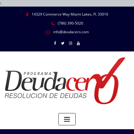
\
14329 Commerce Way Miami Lakes, Fl. 33016
(786) 390-5020
info@deudacero.com